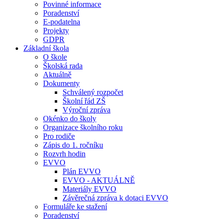
Povinné informace
Poradenství
E-podatelna
Projekty
GDPR
Základní škola
O škole
Školská rada
Aktuálně
Dokumenty
Schválený rozpočet
Školní řád ZŠ
Výroční zpráva
Okénko do školy
Organizace školního roku
Pro rodiče
Zápis do 1. ročníku
Rozvrh hodin
EVVO
Plán EVVO
EVVO - AKTUÁLNĚ
Materiály EVVO
Závěrečná zpráva k dotaci EVVO
Formuláře ke stažení
Poradenství