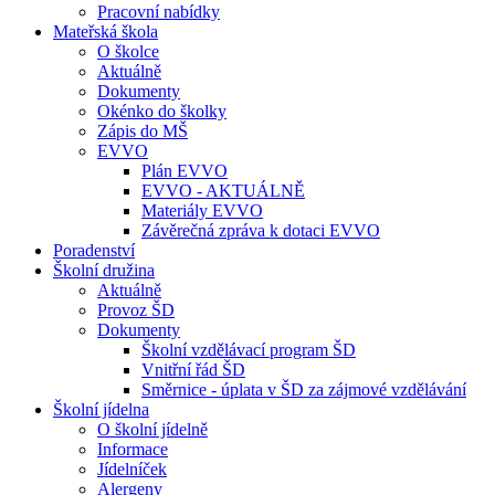
Pracovní nabídky
Mateřská škola
O školce
Aktuálně
Dokumenty
Okénko do školky
Zápis do MŠ
EVVO
Plán EVVO
EVVO - AKTUÁLNĚ
Materiály EVVO
Závěrečná zpráva k dotaci EVVO
Poradenství
Školní družina
Aktuálně
Provoz ŠD
Dokumenty
Školní vzdělávací program ŠD
Vnitřní řád ŠD
Směrnice - úplata v ŠD za zájmové vzdělávání
Školní jídelna
O školní jídelně
Informace
Jídelníček
Alergeny