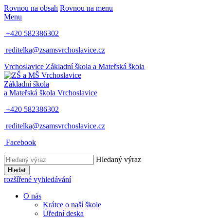
Rovnou na obsah
Rovnou na menu
Menu
+420 582386302
reditelka@zsamsvrchoslavice.cz
Vrchoslavice
Základní škola a Mateřská škola
Základní škola
a Mateřská škola
Vrchoslavice
+420 582386302
reditelka@zsamsvrchoslavice.cz
Facebook
Hledaný výraz
Hledat
rozšířené vyhledávání
O nás
Krátce o naší škole
Úřední deska