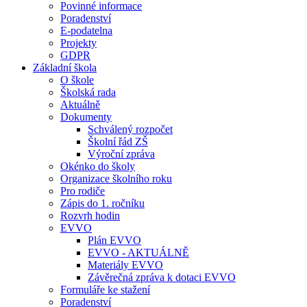
Povinné informace
Poradenství
E-podatelna
Projekty
GDPR
Základní škola
O škole
Školská rada
Aktuálně
Dokumenty
Schválený rozpočet
Školní řád ZŠ
Výroční zpráva
Okénko do školy
Organizace školního roku
Pro rodiče
Zápis do 1. ročníku
Rozvrh hodin
EVVO
Plán EVVO
EVVO - AKTUÁLNĚ
Materiály EVVO
Závěrečná zpráva k dotaci EVVO
Formuláře ke stažení
Poradenství