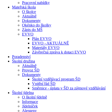
Pracovní nabídky
Mateřská škola
O školce
Aktuálně
Dokumenty
Okénko do školky
Zápis do MŠ
EVVO
Plán EVVO
EVVO - AKTUÁLNĚ
Materiály EVVO
Závěrečná zpráva k dotaci EVVO
Poradenství
Školní družina
Aktuálně
Provoz ŠD
Dokumenty
Školní vzdělávací program ŠD
Vnitřní řád ŠD
Směrnice - úplata v ŠD za zájmové vzdělávání
Školní jídelna
O školní jídelně
Informace
Jídelníček
Alergeny