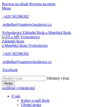
Rovnou na obsah
Rovnou na menu
Menu
+420 582386302
reditelka@zsamsvrchoslavice.cz
Vrchoslavice
Základní škola a Mateřská škola
Základní škola
a Mateřská škola
Vrchoslavice
+420 582386302
reditelka@zsamsvrchoslavice.cz
Facebook
Hledaný výraz
Hledat
rozšířené vyhledávání
O nás
Krátce o naší škole
Úřední deska