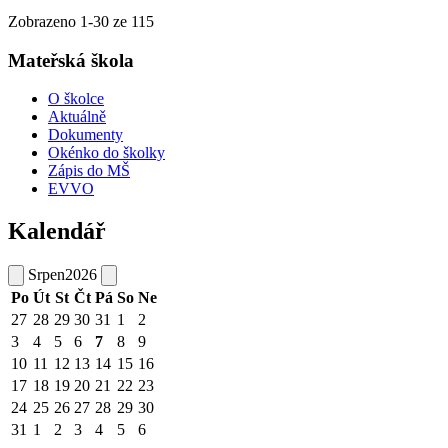
Zobrazeno
1
-
30
ze 115
Mateřská škola
O školce
Aktuálně
Dokumenty
Okénko do školky
Zápis do MŠ
EVVO
Kalendář
Srpen
2026
Po
Út
St
Čt
Pá
So
Ne
27
28
29
30
31
1
2
3
4
5
6
7
8
9
10
11
12
13
14
15
16
17
18
19
20
21
22
23
24
25
26
27
28
29
30
31
1
2
3
4
5
6