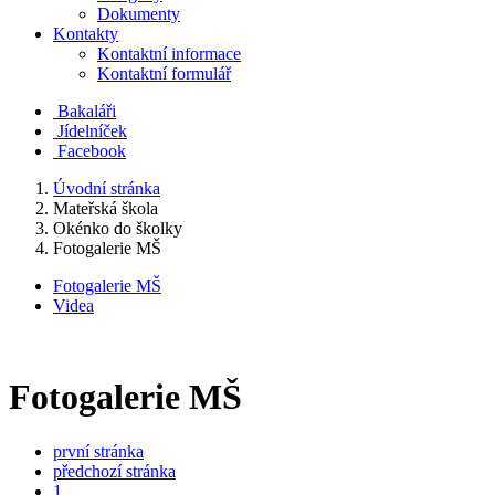
Dokumenty
Kontakty
Kontaktní informace
Kontaktní formulář
Bakaláři
Jídelníček
Facebook
Úvodní stránka
Mateřská škola
Okénko do školky
Fotogalerie MŠ
Fotogalerie MŠ
Videa
Fotogalerie MŠ
první stránka
předchozí stránka
1