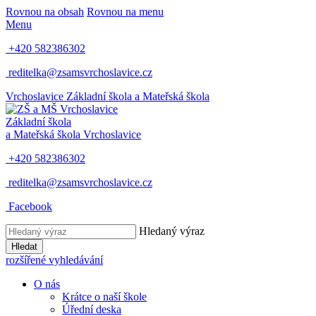
Rovnou na obsah
Rovnou na menu
Menu
+420 582386302
reditelka@zsamsvrchoslavice.cz
Vrchoslavice
Základní škola a Mateřská škola
Základní škola
a Mateřská škola
Vrchoslavice
+420 582386302
reditelka@zsamsvrchoslavice.cz
Facebook
Hledaný výraz
Hledat
rozšířené vyhledávání
O nás
Krátce o naší škole
Úřední deska