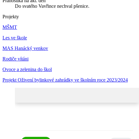
Pranostika na akt. den
Do svatého Vavřince nechval pšenice.
Projekty
MŠMT
Les ve škole
MAS Hanácký venkov
Rodiče vítáni
Ovoce a zelenina do škol
Projekt Oživení bylinkové zahrádky ve školním roce 2023/2024