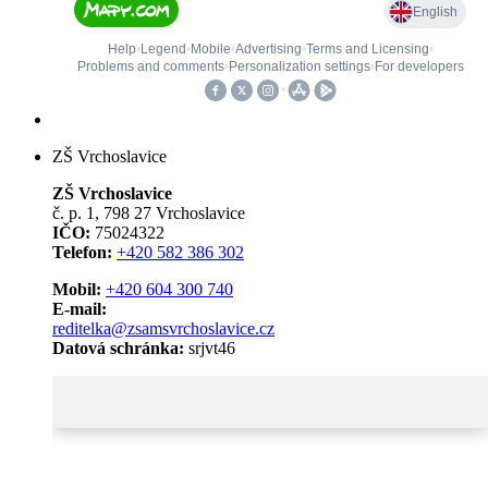
ZŠ Vrchoslavice
ZŠ Vrchoslavice
č. p. 1, 798 27 Vrchoslavice
IČO:
75024322
Telefon:
+420 582 386 302
Mobil:
+420 604 300 740
E-mail:
reditelka@zsamsvrchoslavice.cz
Datová schránka:
srjvt46