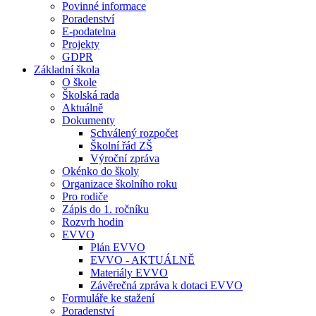
Povinné informace
Poradenství
E-podatelna
Projekty
GDPR
Základní škola
O škole
Školská rada
Aktuálně
Dokumenty
Schválený rozpočet
Školní řád ZŠ
Výroční zpráva
Okénko do školy
Organizace školního roku
Pro rodiče
Zápis do 1. ročníku
Rozvrh hodin
EVVO
Plán EVVO
EVVO - AKTUÁLNĚ
Materiály EVVO
Závěrečná zpráva k dotaci EVVO
Formuláře ke stažení
Poradenství