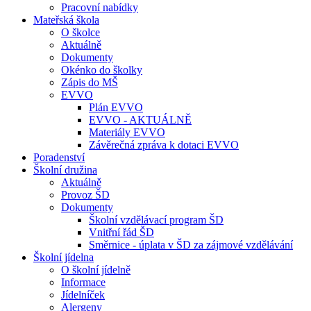
Pracovní nabídky
Mateřská škola
O školce
Aktuálně
Dokumenty
Okénko do školky
Zápis do MŠ
EVVO
Plán EVVO
EVVO - AKTUÁLNĚ
Materiály EVVO
Závěrečná zpráva k dotaci EVVO
Poradenství
Školní družina
Aktuálně
Provoz ŠD
Dokumenty
Školní vzdělávací program ŠD
Vnitřní řád ŠD
Směrnice - úplata v ŠD za zájmové vzdělávání
Školní jídelna
O školní jídelně
Informace
Jídelníček
Alergeny