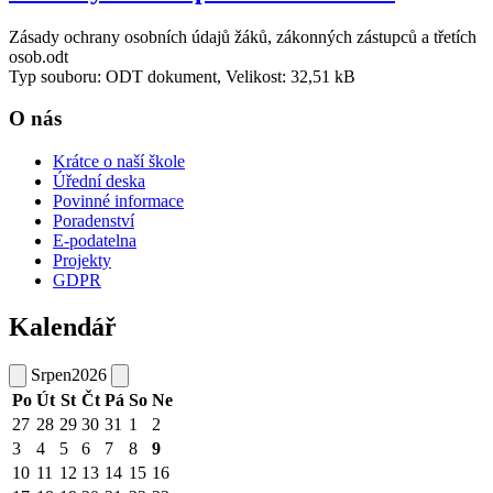
Zásady ochrany osobních údajů žáků, zákonných zástupců a třetích
osob.odt
Typ souboru: ODT dokument, Velikost: 32,51 kB
O nás
Krátce o naší škole
Úřední deska
Povinné informace
Poradenství
E-podatelna
Projekty
GDPR
Kalendář
Srpen
2026
Po
Út
St
Čt
Pá
So
Ne
27
28
29
30
31
1
2
3
4
5
6
7
8
9
10
11
12
13
14
15
16