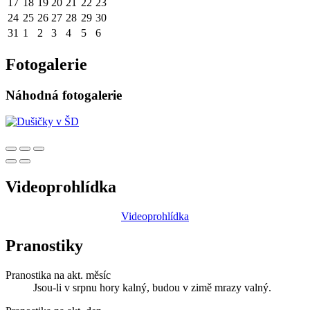
17
18
19
20
21
22
23
24
25
26
27
28
29
30
31
1
2
3
4
5
6
Fotogalerie
Náhodná fotogalerie
Videoprohlídka
Videoprohlídka
Pranostiky
Pranostika na akt. měsíc
Jsou-li v srpnu hory kalný, budou v zimě mrazy valný.