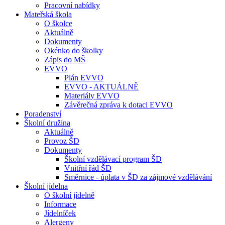
Pracovní nabídky
Mateřská škola
O školce
Aktuálně
Dokumenty
Okénko do školky
Zápis do MŠ
EVVO
Plán EVVO
EVVO - AKTUÁLNĚ
Materiály EVVO
Závěrečná zpráva k dotaci EVVO
Poradenství
Školní družina
Aktuálně
Provoz ŠD
Dokumenty
Školní vzdělávací program ŠD
Vnitřní řád ŠD
Směrnice - úplata v ŠD za zájmové vzdělávání
Školní jídelna
O školní jídelně
Informace
Jídelníček
Alergeny