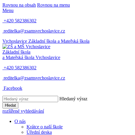
Rovnou na obsah
Rovnou na menu
Menu
+420 582386302
reditelka@zsamsvrchoslavice.cz
Vrchoslavice
Základní škola a Mateřská škola
Základní škola
a Mateřská škola
Vrchoslavice
+420 582386302
reditelka@zsamsvrchoslavice.cz
Facebook
Hledaný výraz
Hledat
rozšířené vyhledávání
O nás
Krátce o naší škole
Úřední deska