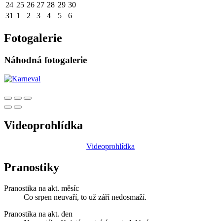
24
25
26
27
28
29
30
31
1
2
3
4
5
6
Fotogalerie
Náhodná fotogalerie
Videoprohlídka
Videoprohlídka
Pranostiky
Pranostika na akt. měsíc
Co srpen neuvaří, to už září nedosmaží.
Pranostika na akt. den