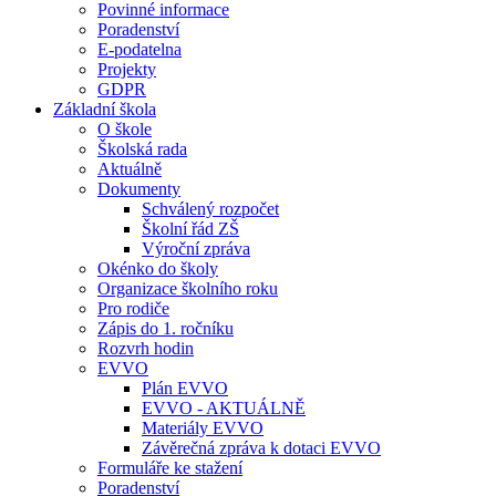
Povinné informace
Poradenství
E-podatelna
Projekty
GDPR
Základní škola
O škole
Školská rada
Aktuálně
Dokumenty
Schválený rozpočet
Školní řád ZŠ
Výroční zpráva
Okénko do školy
Organizace školního roku
Pro rodiče
Zápis do 1. ročníku
Rozvrh hodin
EVVO
Plán EVVO
EVVO - AKTUÁLNĚ
Materiály EVVO
Závěrečná zpráva k dotaci EVVO
Formuláře ke stažení
Poradenství