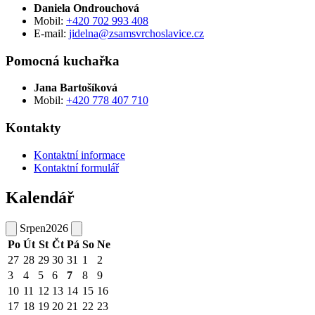
Daniela Ondrouchová
Mobil:
+420 702 993 408
E-mail:
jidelna@zsamsvrchoslavice.cz
Pomocná kuchařka
Jana Bartošíková
Mobil:
+420 778 407 710
Kontakty
Kontaktní informace
Kontaktní formulář
Kalendář
Srpen
2026
Po
Út
St
Čt
Pá
So
Ne
27
28
29
30
31
1
2
3
4
5
6
7
8
9
10
11
12
13
14
15
16
17
18
19
20
21
22
23