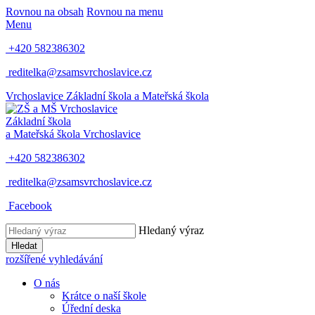
Rovnou na obsah
Rovnou na menu
Menu
+420 582386302
reditelka@zsamsvrchoslavice.cz
Vrchoslavice
Základní škola a Mateřská škola
Základní škola
a Mateřská škola
Vrchoslavice
+420 582386302
reditelka@zsamsvrchoslavice.cz
Facebook
Hledaný výraz
Hledat
rozšířené vyhledávání
O nás
Krátce o naší škole
Úřední deska