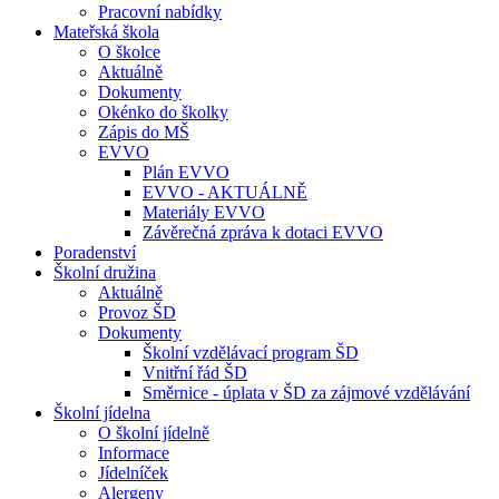
Pracovní nabídky
Mateřská škola
O školce
Aktuálně
Dokumenty
Okénko do školky
Zápis do MŠ
EVVO
Plán EVVO
EVVO - AKTUÁLNĚ
Materiály EVVO
Závěrečná zpráva k dotaci EVVO
Poradenství
Školní družina
Aktuálně
Provoz ŠD
Dokumenty
Školní vzdělávací program ŠD
Vnitřní řád ŠD
Směrnice - úplata v ŠD za zájmové vzdělávání
Školní jídelna
O školní jídelně
Informace
Jídelníček
Alergeny