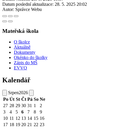
Datum poslední aktualizace:
28. 5. 2025 20:02
Autor:
Správce Webu
Mateřská škola
O školce
Aktuálně
Dokumenty
Okénko do školky
Zápis do MŠ
EVVO
Kalendář
Srpen
2026
Po
Út
St
Čt
Pá
So
Ne
27
28
29
30
31
1
2
3
4
5
6
7
8
9
10
11
12
13
14
15
16
17
18
19
20
21
22
23