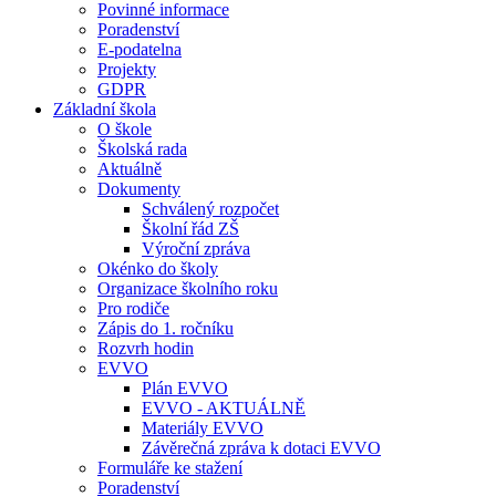
Povinné informace
Poradenství
E-podatelna
Projekty
GDPR
Základní škola
O škole
Školská rada
Aktuálně
Dokumenty
Schválený rozpočet
Školní řád ZŠ
Výroční zpráva
Okénko do školy
Organizace školního roku
Pro rodiče
Zápis do 1. ročníku
Rozvrh hodin
EVVO
Plán EVVO
EVVO - AKTUÁLNĚ
Materiály EVVO
Závěrečná zpráva k dotaci EVVO
Formuláře ke stažení
Poradenství