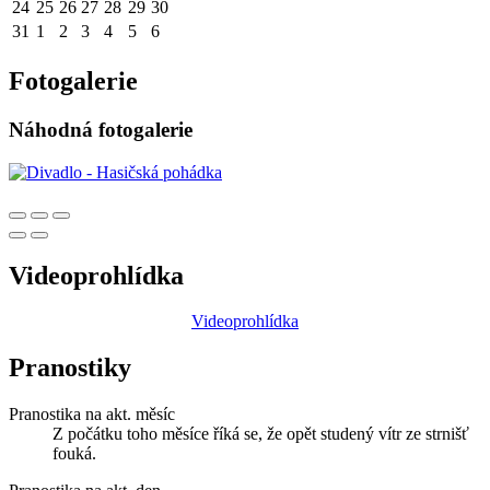
24
25
26
27
28
29
30
31
1
2
3
4
5
6
Fotogalerie
Náhodná fotogalerie
Videoprohlídka
Videoprohlídka
Pranostiky
Pranostika na akt. měsíc
Z počátku toho měsíce říká se, že opět studený vítr ze strnišť
fouká.