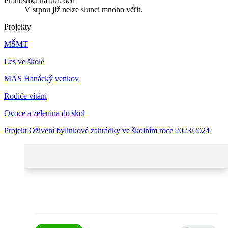
Pranostika na akt. den
V srpnu již nelze slunci mnoho věřit.
Projekty
MŠMT
Les ve škole
MAS Hanácký venkov
Rodiče vítáni
Ovoce a zelenina do škol
Projekt Oživení bylinkové zahrádky ve školním roce 2023/2024