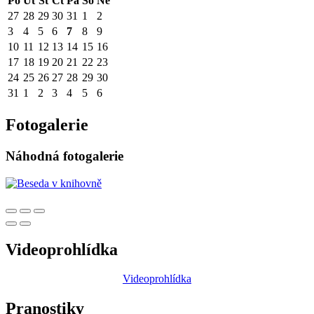
Po
Út
St
Čt
Pá
So
Ne
27
28
29
30
31
1
2
3
4
5
6
7
8
9
10
11
12
13
14
15
16
17
18
19
20
21
22
23
24
25
26
27
28
29
30
31
1
2
3
4
5
6
Fotogalerie
Náhodná fotogalerie
Videoprohlídka
Videoprohlídka
Pranostiky