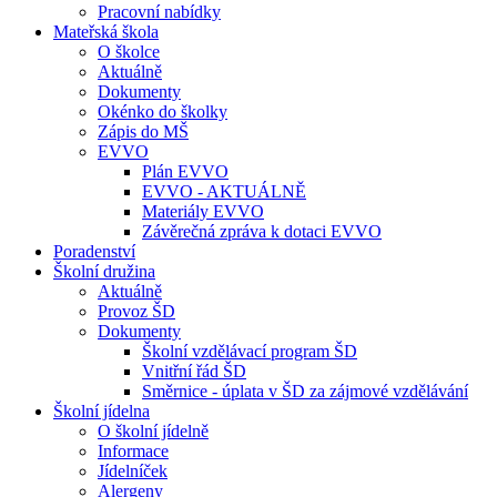
Pracovní nabídky
Mateřská škola
O školce
Aktuálně
Dokumenty
Okénko do školky
Zápis do MŠ
EVVO
Plán EVVO
EVVO - AKTUÁLNĚ
Materiály EVVO
Závěrečná zpráva k dotaci EVVO
Poradenství
Školní družina
Aktuálně
Provoz ŠD
Dokumenty
Školní vzdělávací program ŠD
Vnitřní řád ŠD
Směrnice - úplata v ŠD za zájmové vzdělávání
Školní jídelna
O školní jídelně
Informace
Jídelníček
Alergeny