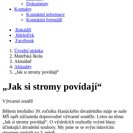
Dokumenty
Kontakty
Kontaktní informace
Kontaktní formulář
Bakaláři
Jídelníček
Facebook
Úvodní stránka
Mateřská škola
Aktuálně
Aktuality
„Jak si stromy povídají“
„Jak si stromy povídají“
Výtvarná soutěž
Během letošního 39. ročníku Hanáckého divadelního máje se naše
MŠ opět zúčastnila doprovodné výtvarné soutěže. Letos na téma:
„Jak si stromy povídají“. O výsledcích rozhodly svými hlasy
účinkující divadelní soubory. My jsme se se svým mluvícím
stromem umístili na 3. místě.