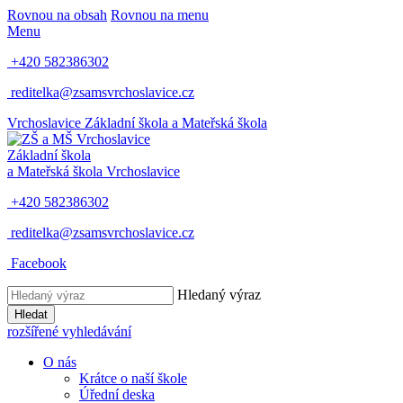
Rovnou na obsah
Rovnou na menu
Menu
+420 582386302
reditelka@zsamsvrchoslavice.cz
Vrchoslavice
Základní škola a Mateřská škola
Základní škola
a Mateřská škola
Vrchoslavice
+420 582386302
reditelka@zsamsvrchoslavice.cz
Facebook
Hledaný výraz
Hledat
rozšířené vyhledávání
O nás
Krátce o naší škole
Úřední deska