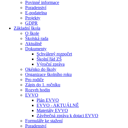
Povinné informace
Poradenství
E-podatelna
Projekty
GDPR
Základní škola
O škole
Školská rada
Aktuálně
Dokumenty
Schválený rozpočet
Školní řád ZŠ
Výroční zpráva
Okénko do školy
Organizace školního roku
Pro rodiče
Zápis do 1. ročníku
Rozvrh hodin
EVVO
Plán EVVO
EVVO - AKTUÁLNĚ
Materiály EVVO
Závěrečná zpráva k dotaci EVVO
Formuláře ke stažení
Poradenství