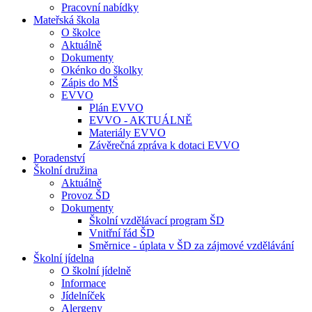
Pracovní nabídky
Mateřská škola
O školce
Aktuálně
Dokumenty
Okénko do školky
Zápis do MŠ
EVVO
Plán EVVO
EVVO - AKTUÁLNĚ
Materiály EVVO
Závěrečná zpráva k dotaci EVVO
Poradenství
Školní družina
Aktuálně
Provoz ŠD
Dokumenty
Školní vzdělávací program ŠD
Vnitřní řád ŠD
Směrnice - úplata v ŠD za zájmové vzdělávání
Školní jídelna
O školní jídelně
Informace
Jídelníček
Alergeny