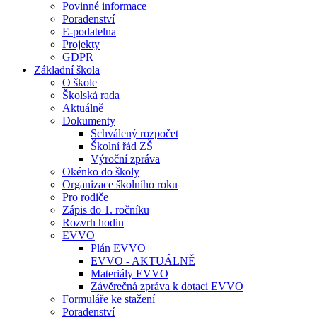
Povinné informace
Poradenství
E-podatelna
Projekty
GDPR
Základní škola
O škole
Školská rada
Aktuálně
Dokumenty
Schválený rozpočet
Školní řád ZŠ
Výroční zpráva
Okénko do školy
Organizace školního roku
Pro rodiče
Zápis do 1. ročníku
Rozvrh hodin
EVVO
Plán EVVO
EVVO - AKTUÁLNĚ
Materiály EVVO
Závěrečná zpráva k dotaci EVVO
Formuláře ke stažení
Poradenství