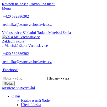
Rovnou na obsah
Rovnou na menu
Menu
+420 582386302
reditelka@zsamsvrchoslavice.cz
Vrchoslavice
Základní škola a Mateřská škola
Základní škola
a Mateřská škola
Vrchoslavice
+420 582386302
reditelka@zsamsvrchoslavice.cz
Facebook
Hledaný výraz
Hledat
rozšířené vyhledávání
O nás
Krátce o naší škole
Úřední deska