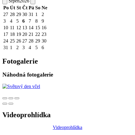
Srpen
2026
Po
Út
St
Čt
Pá
So
Ne
27
28
29
30
31
1
2
3
4
5
6
7
8
9
10
11
12
13
14
15
16
17
18
19
20
21
22
23
24
25
26
27
28
29
30
31
1
2
3
4
5
6
Fotogalerie
Náhodná fotogalerie
Videoprohlídka
Videoprohlídka