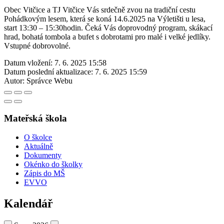
Obec Vitčice a TJ Vitčice Vás srdečně zvou na tradiční cestu
Pohádkovým lesem, která se koná 14.6.2025 na Výletišti u lesa,
start 13:30 – 15:30hodin. Čeká Vás doprovodný program, skákací
hrad, bohatá tombola a bufet s dobrotami pro malé i velké jedlíky.
Vstupné dobrovolné.
Datum vložení:
7. 6. 2025 15:58
Datum poslední aktualizace:
7. 6. 2025 15:59
Autor:
Správce Webu
Mateřská škola
O školce
Aktuálně
Dokumenty
Okénko do školky
Zápis do MŠ
EVVO
Kalendář