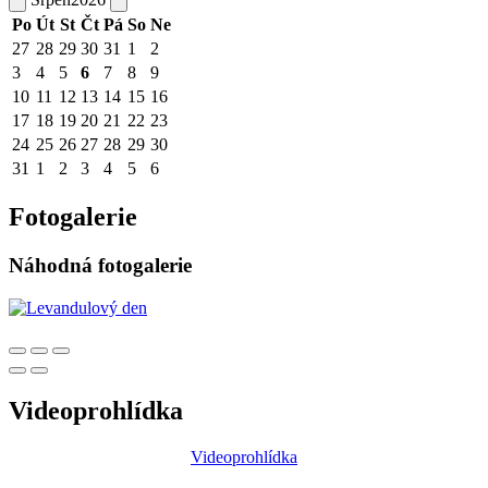
Po
Út
St
Čt
Pá
So
Ne
27
28
29
30
31
1
2
3
4
5
6
7
8
9
10
11
12
13
14
15
16
17
18
19
20
21
22
23
24
25
26
27
28
29
30
31
1
2
3
4
5
6
Fotogalerie
Náhodná fotogalerie
Videoprohlídka
Videoprohlídka