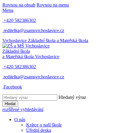
Rovnou na obsah
Rovnou na menu
Menu
+420 582386302
reditelka@zsamsvrchoslavice.cz
Vrchoslavice
Základní škola a Mateřská škola
Základní škola
a Mateřská škola
Vrchoslavice
+420 582386302
reditelka@zsamsvrchoslavice.cz
Facebook
Hledaný výraz
Hledat
rozšířené vyhledávání
O nás
Krátce o naší škole
Úřední deska