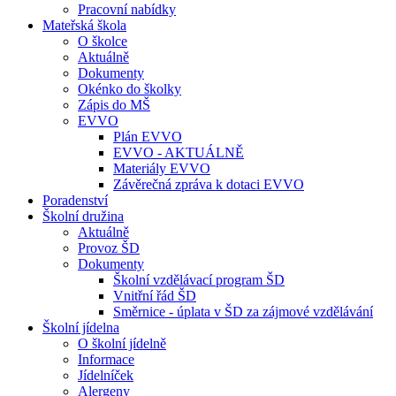
Pracovní nabídky
Mateřská škola
O školce
Aktuálně
Dokumenty
Okénko do školky
Zápis do MŠ
EVVO
Plán EVVO
EVVO - AKTUÁLNĚ
Materiály EVVO
Závěrečná zpráva k dotaci EVVO
Poradenství
Školní družina
Aktuálně
Provoz ŠD
Dokumenty
Školní vzdělávací program ŠD
Vnitřní řád ŠD
Směrnice - úplata v ŠD za zájmové vzdělávání
Školní jídelna
O školní jídelně
Informace
Jídelníček
Alergeny