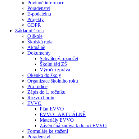
Povinné informace
Poradenství
E-podatelna
Projekty
GDPR
Základní škola
O škole
Školská rada
Aktuálně
Dokumenty
Schválený rozpočet
Školní řád ZŠ
Výroční zpráva
Okénko do školy
Organizace školního roku
Pro rodiče
Zápis do 1. ročníku
Rozvrh hodin
EVVO
Plán EVVO
EVVO - AKTUÁLNĚ
Materiály EVVO
Závěrečná zpráva k dotaci EVVO
Formuláře ke stažení
Poradenství