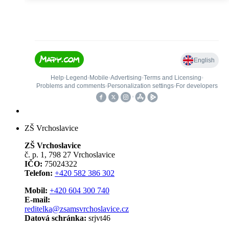
ZŠ Vrchoslavice
ZŠ Vrchoslavice
č. p. 1, 798 27 Vrchoslavice
IČO:
75024322
Telefon:
+420 582 386 302
Mobil:
+420 604 300 740
E-mail:
reditelka@zsamsvrchoslavice.cz
Datová schránka:
srjvt46