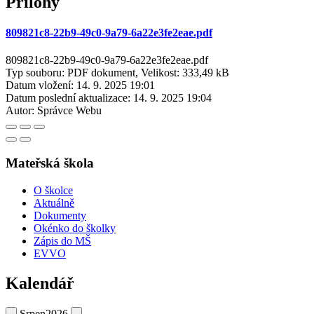
Přílohy
809821c8-22b9-49c0-9a79-6a22e3fe2eae.pdf
809821c8-22b9-49c0-9a79-6a22e3fe2eae.pdf
Typ souboru: PDF dokument, Velikost: 333,49 kB
Datum vložení:
14. 9. 2025 19:01
Datum poslední aktualizace:
14. 9. 2025 19:04
Autor:
Správce Webu
Mateřská škola
O školce
Aktuálně
Dokumenty
Okénko do školky
Zápis do MŠ
EVVO
Kalendář
Srpen
2026