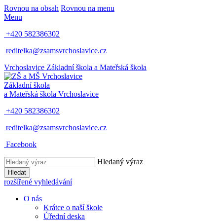
Rovnou na obsah
Rovnou na menu
Menu
+420 582386302
reditelka@zsamsvrchoslavice.cz
Vrchoslavice
Základní škola a Mateřská škola
Základní škola
a Mateřská škola
Vrchoslavice
+420 582386302
reditelka@zsamsvrchoslavice.cz
Facebook
Hledaný výraz
Hledat
rozšířené vyhledávání
O nás
Krátce o naší škole
Úřední deska