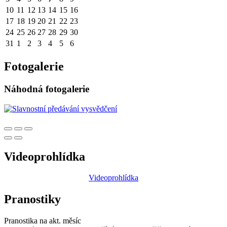
10
11
12
13
14
15
16
17
18
19
20
21
22
23
24
25
26
27
28
29
30
31
1
2
3
4
5
6
Fotogalerie
Náhodná fotogalerie
Videoprohlídka
Videoprohlídka
Pranostiky
Pranostika na akt. měsíc