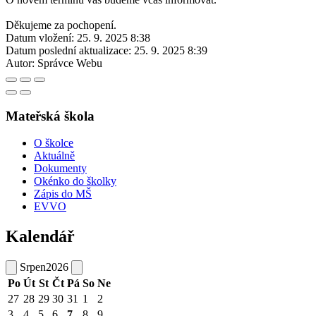
Děkujeme za pochopení.
Datum vložení:
25. 9. 2025 8:38
Datum poslední aktualizace:
25. 9. 2025 8:39
Autor:
Správce Webu
Mateřská škola
O školce
Aktuálně
Dokumenty
Okénko do školky
Zápis do MŠ
EVVO
Kalendář
Srpen
2026
Po
Út
St
Čt
Pá
So
Ne
27
28
29
30
31
1
2
3
4
5
6
7
8
9