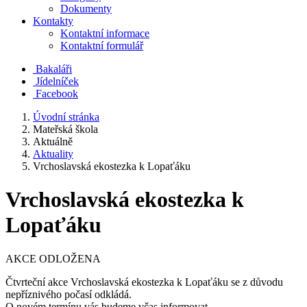
Dokumenty
Kontakty
Kontaktní informace
Kontaktní formulář
Bakaláři
Jídelníček
Facebook
Úvodní stránka
Mateřská škola
Aktuálně
Aktuality
Vrchoslavská ekostezka k Lopaťáku
Vrchoslavská ekostezka k
Lopaťáku
AKCE ODLOŽENA
Čtvrteční akce Vrchoslavská ekostezka k Lopaťáku se z důvodu
nepříznivého počasí odkládá.
O novém termínu vás budeme včas informovat.