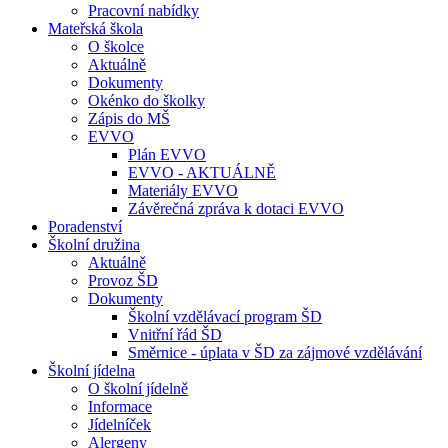
Pracovní nabídky
Mateřská škola
O školce
Aktuálně
Dokumenty
Okénko do školky
Zápis do MŠ
EVVO
Plán EVVO
EVVO - AKTUÁLNĚ
Materiály EVVO
Závěrečná zpráva k dotaci EVVO
Poradenství
Školní družina
Aktuálně
Provoz ŠD
Dokumenty
Školní vzdělávací program ŠD
Vnitřní řád ŠD
Směrnice - úplata v ŠD za zájmové vzdělávání
Školní jídelna
O školní jídelně
Informace
Jídelníček
Alergeny