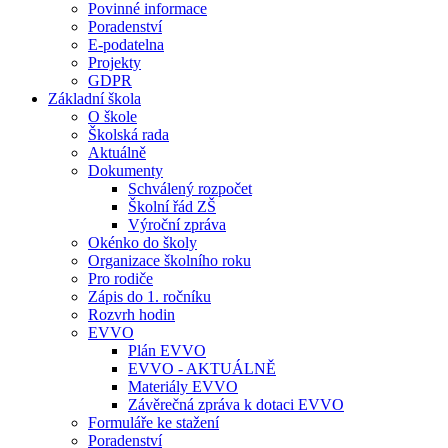
Povinné informace
Poradenství
E-podatelna
Projekty
GDPR
Základní škola
O škole
Školská rada
Aktuálně
Dokumenty
Schválený rozpočet
Školní řád ZŠ
Výroční zpráva
Okénko do školy
Organizace školního roku
Pro rodiče
Zápis do 1. ročníku
Rozvrh hodin
EVVO
Plán EVVO
EVVO - AKTUÁLNĚ
Materiály EVVO
Závěrečná zpráva k dotaci EVVO
Formuláře ke stažení
Poradenství