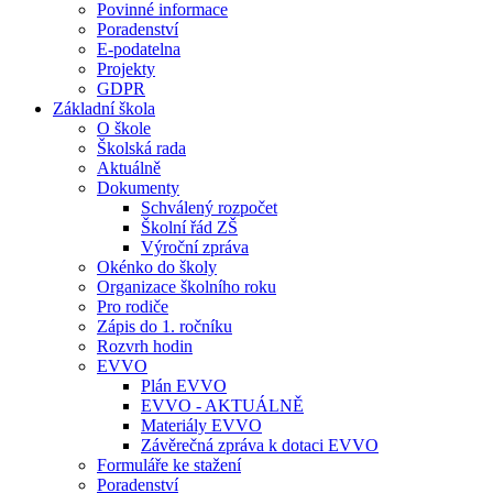
Povinné informace
Poradenství
E-podatelna
Projekty
GDPR
Základní škola
O škole
Školská rada
Aktuálně
Dokumenty
Schválený rozpočet
Školní řád ZŠ
Výroční zpráva
Okénko do školy
Organizace školního roku
Pro rodiče
Zápis do 1. ročníku
Rozvrh hodin
EVVO
Plán EVVO
EVVO - AKTUÁLNĚ
Materiály EVVO
Závěrečná zpráva k dotaci EVVO
Formuláře ke stažení
Poradenství