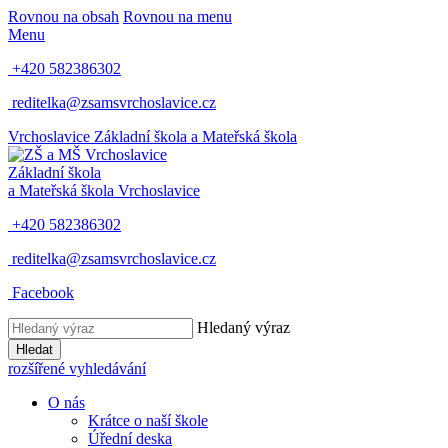
Rovnou na obsah
Rovnou na menu
Menu
+420 582386302
reditelka@zsamsvrchoslavice.cz
Vrchoslavice
Základní škola a Mateřská škola
Základní škola
a Mateřská škola
Vrchoslavice
+420 582386302
reditelka@zsamsvrchoslavice.cz
Facebook
Hledaný výraz
Hledat
rozšířené vyhledávání
O nás
Krátce o naší škole
Úřední deska