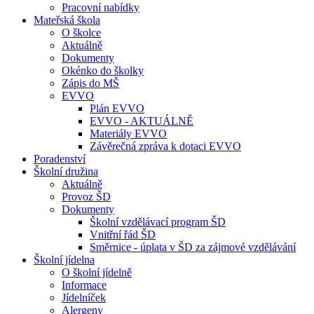
Pracovní nabídky
Mateřská škola
O školce
Aktuálně
Dokumenty
Okénko do školky
Zápis do MŠ
EVVO
Plán EVVO
EVVO - AKTUÁLNĚ
Materiály EVVO
Závěrečná zpráva k dotaci EVVO
Poradenství
Školní družina
Aktuálně
Provoz ŠD
Dokumenty
Školní vzdělávací program ŠD
Vnitřní řád ŠD
Směrnice - úplata v ŠD za zájmové vzdělávání
Školní jídelna
O školní jídelně
Informace
Jídelníček
Alergeny