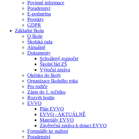
Povinné informace
Poradenství
E-podatelna
Projekty
GDPR
Základní škola
O škole
Školská rada
Aktuálně
Dokumenty
Schválený rozpočet
Školní řád ZŠ
Výroční zpráva
Okénko do školy
Organizace školního roku
Pro rodiče
Zápis do 1. ročníku
Rozvrh hodin
EVVO
Plán EVVO
EVVO - AKTUÁLNĚ
Materiály EVVO
Závěrečná zpráva k dotaci EVVO
Formuláře ke stažení
Poradenství