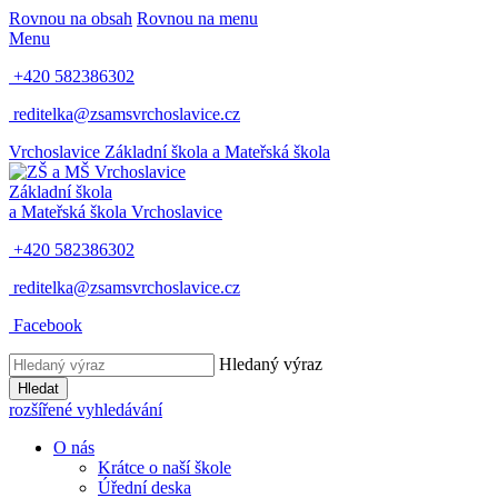
Rovnou na obsah
Rovnou na menu
Menu
+420 582386302
reditelka@zsamsvrchoslavice.cz
Vrchoslavice
Základní škola a Mateřská škola
Základní škola
a Mateřská škola
Vrchoslavice
+420 582386302
reditelka@zsamsvrchoslavice.cz
Facebook
Hledaný výraz
Hledat
rozšířené vyhledávání
O nás
Krátce o naší škole
Úřední deska