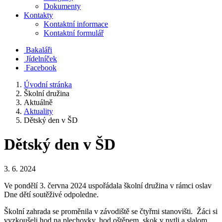
Dokumenty
Kontakty
Kontaktní informace
Kontaktní formulář
Bakaláři
Jídelníček
Facebook
Úvodní stránka
Školní družina
Aktuálně
Aktuality
Dětský den v ŠD
Dětský den v ŠD
3. 6. 2024
Ve pondělí 3. června 2024 uspořádala školní družina v rámci oslav
Dne dětí soutěživé odpoledne.
Školní zahrada se proměnila v závodiště se čtyřmi stanovišti. Žáci si
vyzkoušeli hod na plechovky, hod oštěpem, skok v pytli a slalom