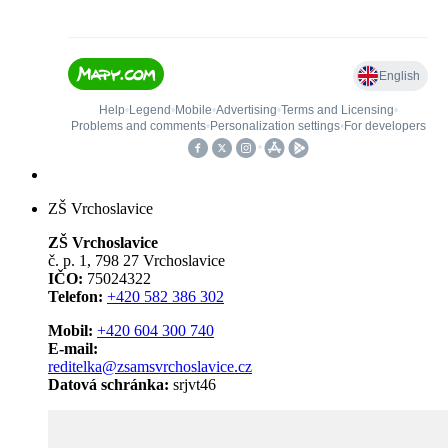
ZŠ Vrchoslavice
ZŠ Vrchoslavice
č. p. 1, 798 27 Vrchoslavice
IČO:
75024322
Telefon:
+420 582 386 302
Mobil:
+420 604 300 740
E-mail:
reditelka@zsamsvrchoslavice.cz
Datová schránka:
srjvt46