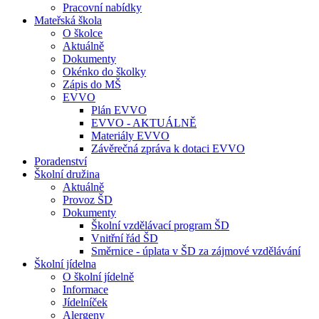
Pracovní nabídky
Mateřská škola
O školce
Aktuálně
Dokumenty
Okénko do školky
Zápis do MŠ
EVVO
Plán EVVO
EVVO - AKTUÁLNĚ
Materiály EVVO
Závěrečná zpráva k dotaci EVVO
Poradenství
Školní družina
Aktuálně
Provoz ŠD
Dokumenty
Školní vzdělávací program ŠD
Vnitřní řád ŠD
Směrnice - úplata v ŠD za zájmové vzdělávání
Školní jídelna
O školní jídelně
Informace
Jídelníček
Alergeny