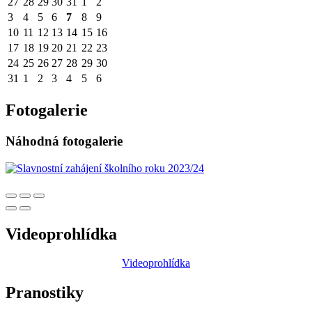
27
28
29
30
31
1
2
3
4
5
6
7
8
9
10
11
12
13
14
15
16
17
18
19
20
21
22
23
24
25
26
27
28
29
30
31
1
2
3
4
5
6
Fotogalerie
Náhodná fotogalerie
Videoprohlídka
Videoprohlídka
Pranostiky