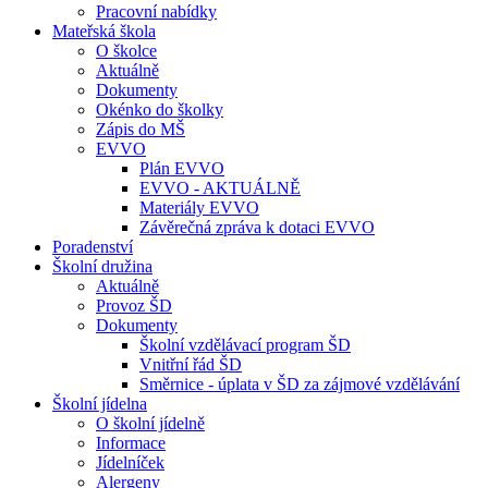
Pracovní nabídky
Mateřská škola
O školce
Aktuálně
Dokumenty
Okénko do školky
Zápis do MŠ
EVVO
Plán EVVO
EVVO - AKTUÁLNĚ
Materiály EVVO
Závěrečná zpráva k dotaci EVVO
Poradenství
Školní družina
Aktuálně
Provoz ŠD
Dokumenty
Školní vzdělávací program ŠD
Vnitřní řád ŠD
Směrnice - úplata v ŠD za zájmové vzdělávání
Školní jídelna
O školní jídelně
Informace
Jídelníček
Alergeny