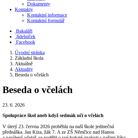
Dokumenty
Kontakty
Kontaktní informace
Kontaktní formulář
Bakaláři
Jídelníček
Facebook
Úvodní stránka
Základní škola
Aktuálně
Aktuality
Beseda o včelách
Beseda o včelách
23. 6. 2026
Spolupráce škol aneb když sedmák učí o včelách
V úterý 23. června 2026 proběhla na naší škole jedinečná
přednáška. Jan Kiza, žák 7. A ze ZŠ Němčice nad Hanou
a zapálený včelař, se podělil o své bohaté znalosti s našimi žáky.