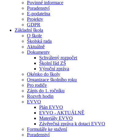
Povinné informace
Poradenství
E-podatelna
Projekty
GDPR
Základní škola
O škole
Školská rada
Aktuálně
Dokumenty
Schválený rozpočet
Školní řád ZŠ
Výroční zpráva
Okénko do školy
Organizace školního roku
Pro rodiče
Zápis do 1. ročníku
Rozvrh hodin
EVVO
Plán EVVO
EVVO - AKTUÁLNĚ
Materiály EVVO
Závěrečná zpráva k dotaci EVVO
Formuláře ke stažení
Poradenství