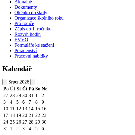
Aktuálně
Dokumenty
Okénko do školy
Organizace školního roku
Pro rodiče
Zápis do 1. ročníku
Rozvrh hodin
EVVO
Formuláře ke stažení
Poradenství
Pracovní nabídky
Kalendář
Srpen
2026
Po
Út
St
Čt
Pá
So
Ne
27
28
29
30
31
1
2
3
4
5
6
7
8
9
10
11
12
13
14
15
16
17
18
19
20
21
22
23
24
25
26
27
28
29
30
31
1
2
3
4
5
6