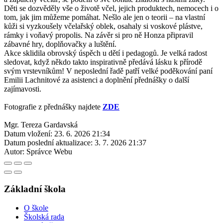
Děti se dozvěděly vše o životě včel, jejich produktech, nemocech i o
tom, jak jim můžeme pomáhat. Nešlo ale jen o teorii – na vlastní
kůži si vyzkoušely včelařský oblek, osahaly si voskové plástve,
rámky i voňavý propolis. Na závěr si pro ně Honza připravil
zábavné hry, doplňovačky a luštění.
Akce sklidila obrovský úspěch u dětí i pedagogů. Je velká radost
sledovat, když někdo takto inspirativně předává lásku k přírodě
svým vrstevníkům! V neposlední řadě patří velké poděkování paní
Emilii Lachnitové za asistenci a doplnění přednášky o další
zajímavosti.
Fotografie z přednášky najdete
ZDE
Mgr. Tereza Gardavská
Datum vložení:
23. 6. 2026 21:34
Datum poslední aktualizace:
3. 7. 2026 21:37
Autor:
Správce Webu
Základní škola
O škole
Školská rada