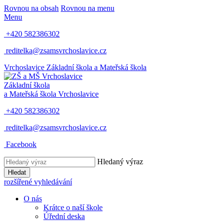
Rovnou na obsah
Rovnou na menu
Menu
+420 582386302
reditelka@zsamsvrchoslavice.cz
Vrchoslavice
Základní škola a Mateřská škola
Základní škola
a Mateřská škola
Vrchoslavice
+420 582386302
reditelka@zsamsvrchoslavice.cz
Facebook
Hledaný výraz
Hledat
rozšířené vyhledávání
O nás
Krátce o naší škole
Úřední deska