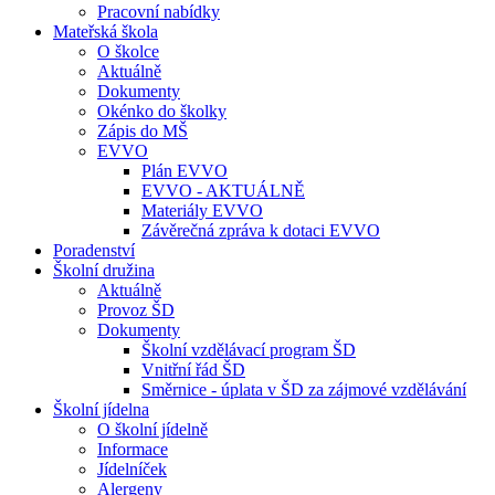
Pracovní nabídky
Mateřská škola
O školce
Aktuálně
Dokumenty
Okénko do školky
Zápis do MŠ
EVVO
Plán EVVO
EVVO - AKTUÁLNĚ
Materiály EVVO
Závěrečná zpráva k dotaci EVVO
Poradenství
Školní družina
Aktuálně
Provoz ŠD
Dokumenty
Školní vzdělávací program ŠD
Vnitřní řád ŠD
Směrnice - úplata v ŠD za zájmové vzdělávání
Školní jídelna
O školní jídelně
Informace
Jídelníček
Alergeny