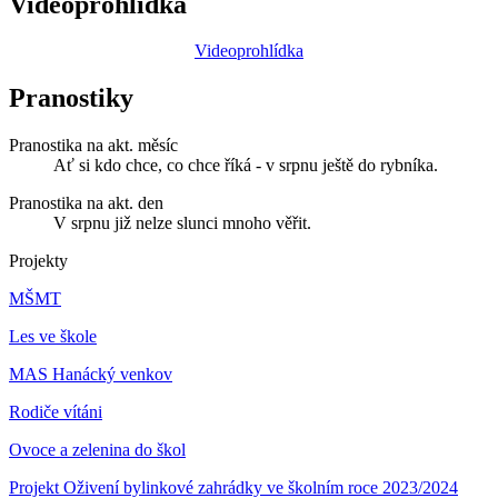
Videoprohlídka
Videoprohlídka
Pranostiky
Pranostika na akt. měsíc
Ať si kdo chce, co chce říká - v srpnu ještě do rybníka.
Pranostika na akt. den
V srpnu již nelze slunci mnoho věřit.
Projekty
MŠMT
Les ve škole
MAS Hanácký venkov
Rodiče vítáni
Ovoce a zelenina do škol
Projekt Oživení bylinkové zahrádky ve školním roce 2023/2024