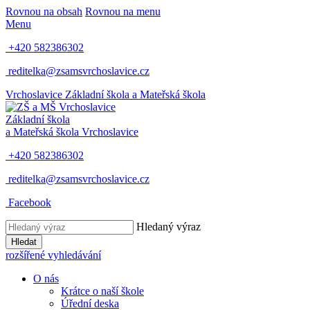
Rovnou na obsah
Rovnou na menu
Menu
+420 582386302
reditelka@zsamsvrchoslavice.cz
Vrchoslavice
Základní škola a Mateřská škola
Základní škola
a Mateřská škola
Vrchoslavice
+420 582386302
reditelka@zsamsvrchoslavice.cz
Facebook
Hledaný výraz
Hledat
rozšířené vyhledávání
O nás
Krátce o naší škole
Úřední deska