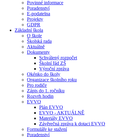
Povinné informace
Poradenství
E-podatelna
Projekty
GDPR
Základní škola
O škole
Školská rada
Aktuálně
Dokumenty
Schválený rozpočet
Školní řád ZŠ
Výroční zpráva
Okénko do školy
Organizace školního roku
Pro rodiče
Zápis do 1. ročníku
Rozvrh hodin
EVVO
Plán EVVO
EVVO - AKTUÁLNĚ
Materiály EVVO
Závěrečná zpráva k dotaci EVVO
Formuláře ke stažení
Poradenství