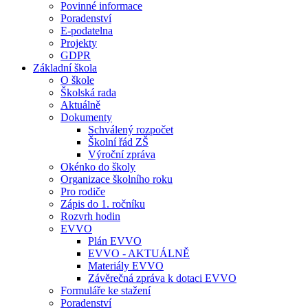
Povinné informace
Poradenství
E-podatelna
Projekty
GDPR
Základní škola
O škole
Školská rada
Aktuálně
Dokumenty
Schválený rozpočet
Školní řád ZŠ
Výroční zpráva
Okénko do školy
Organizace školního roku
Pro rodiče
Zápis do 1. ročníku
Rozvrh hodin
EVVO
Plán EVVO
EVVO - AKTUÁLNĚ
Materiály EVVO
Závěrečná zpráva k dotaci EVVO
Formuláře ke stažení
Poradenství