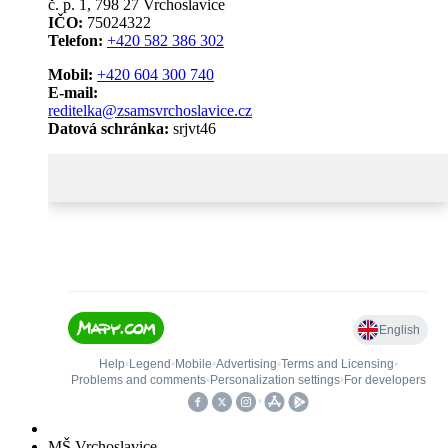
č. p. 1, 798 27 Vrchoslavice
IČO:
75024322
Telefon:
+420 582 386 302
Mobil:
+420 604 300 740
E-mail:
reditelka@zsamsvrchoslavice.cz
Datová schránka:
srjvt46
MŠ Vrchoslavice