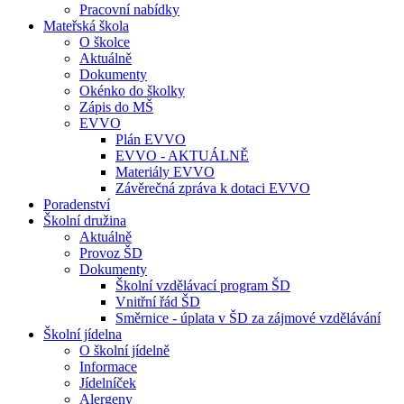
Pracovní nabídky
Mateřská škola
O školce
Aktuálně
Dokumenty
Okénko do školky
Zápis do MŠ
EVVO
Plán EVVO
EVVO - AKTUÁLNĚ
Materiály EVVO
Závěrečná zpráva k dotaci EVVO
Poradenství
Školní družina
Aktuálně
Provoz ŠD
Dokumenty
Školní vzdělávací program ŠD
Vnitřní řád ŠD
Směrnice - úplata v ŠD za zájmové vzdělávání
Školní jídelna
O školní jídelně
Informace
Jídelníček
Alergeny