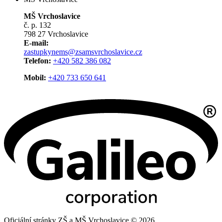
MŠ Vrchoslavice
č. p. 132
798 27 Vrchoslavice
E-mail:
zastupkynems@zsamsvrchoslavice.cz
Telefon:
+420 582 386 082
Mobil:
+420 733 650 641
Oficiální stránky ZŠ a MŠ Vrchoslavice © 2026