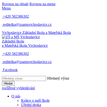
Rovnou na obsah
Rovnou na menu
Menu
+420 582386302
reditelka@zsamsvrchoslavice.cz
Vrchoslavice
Základní škola a Mateřská škola
Základní škola
a Mateřská škola
Vrchoslavice
+420 582386302
reditelka@zsamsvrchoslavice.cz
Facebook
Hledaný výraz
Hledat
rozšířené vyhledávání
O nás
Krátce o naší škole
Úřední deska