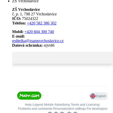
ZŠ Vrchoslavice
ZŠ Vrchoslavice
č. p. 1, 798 27 Vrchoslavice
IČO:
75024322
Telefon:
+420 582 386 302
Mobil:
+420 604 300 740
E-mail:
reditelka@zsamsvrchoslavice.cz
Datová schránka:
srjvt46