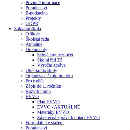
Povinné informace
Poradenství
E-podatelna
Projekty
GDPR
Základní škola
O škole
Školská rada
Aktuálně
Dokumenty
Schválený rozpočet
Školní řád ZŠ
Výroční zpráva
Okénko do školy
Organizace školního roku
Pro rodiče
Zápis do 1. ročníku
Rozvrh hodin
EVVO
Plán EVVO
EVVO - AKTUÁLNĚ
Materiály EVVO
Závěrečná zpráva k dotaci EVVO
Formuláře ke stažení
Poradenství