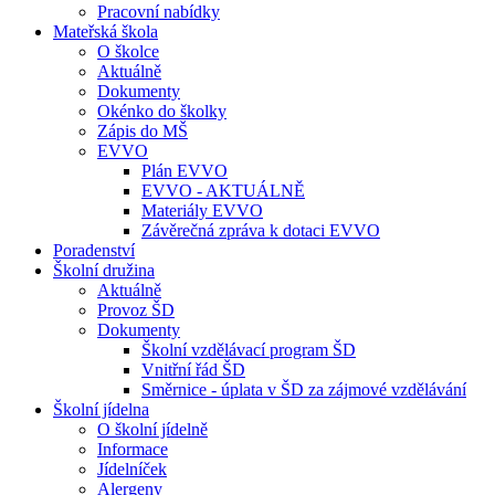
Pracovní nabídky
Mateřská škola
O školce
Aktuálně
Dokumenty
Okénko do školky
Zápis do MŠ
EVVO
Plán EVVO
EVVO - AKTUÁLNĚ
Materiály EVVO
Závěrečná zpráva k dotaci EVVO
Poradenství
Školní družina
Aktuálně
Provoz ŠD
Dokumenty
Školní vzdělávací program ŠD
Vnitřní řád ŠD
Směrnice - úplata v ŠD za zájmové vzdělávání
Školní jídelna
O školní jídelně
Informace
Jídelníček
Alergeny