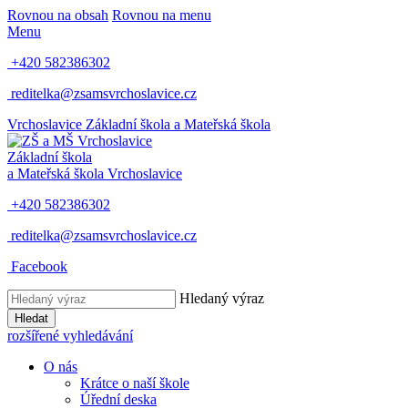
Rovnou na obsah
Rovnou na menu
Menu
+420 582386302
reditelka@zsamsvrchoslavice.cz
Vrchoslavice
Základní škola a Mateřská škola
Základní škola
a Mateřská škola
Vrchoslavice
+420 582386302
reditelka@zsamsvrchoslavice.cz
Facebook
Hledaný výraz
Hledat
rozšířené vyhledávání
O nás
Krátce o naší škole
Úřední deska