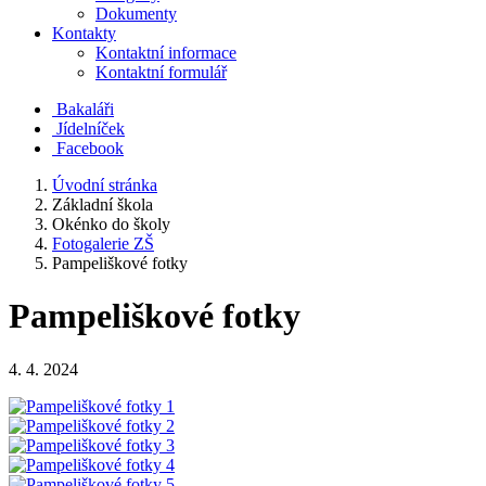
Dokumenty
Kontakty
Kontaktní informace
Kontaktní formulář
Bakaláři
Jídelníček
Facebook
Úvodní stránka
Základní škola
Okénko do školy
Fotogalerie ZŠ
Pampeliškové fotky
Pampeliškové fotky
4. 4. 2024