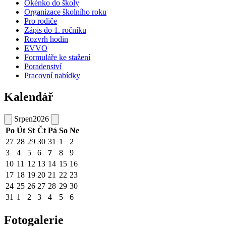
Okénko do školy
Organizace školního roku
Pro rodiče
Zápis do 1. ročníku
Rozvrh hodin
EVVO
Formuláře ke stažení
Poradenství
Pracovní nabídky
Kalendář
Srpen
2026
Po
Út
St
Čt
Pá
So
Ne
27
28
29
30
31
1
2
3
4
5
6
7
8
9
10
11
12
13
14
15
16
17
18
19
20
21
22
23
24
25
26
27
28
29
30
31
1
2
3
4
5
6
Fotogalerie