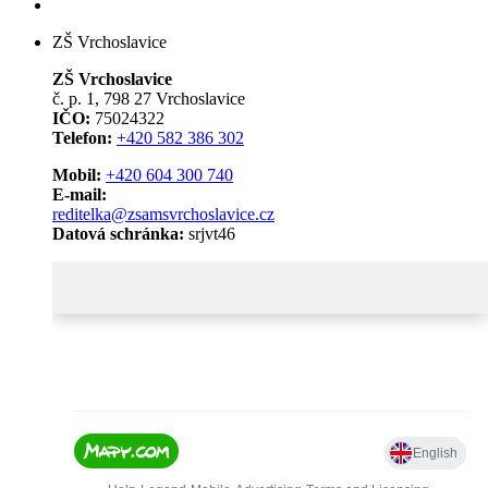
ZŠ Vrchoslavice
ZŠ Vrchoslavice
č. p. 1, 798 27 Vrchoslavice
IČO:
75024322
Telefon:
+420 582 386 302
Mobil:
+420 604 300 740
E-mail:
reditelka@zsamsvrchoslavice.cz
Datová schránka:
srjvt46