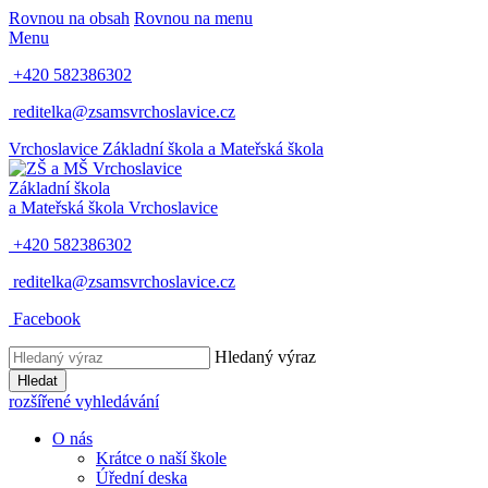
Rovnou na obsah
Rovnou na menu
Menu
+420 582386302
reditelka@zsamsvrchoslavice.cz
Vrchoslavice
Základní škola a Mateřská škola
Základní škola
a Mateřská škola
Vrchoslavice
+420 582386302
reditelka@zsamsvrchoslavice.cz
Facebook
Hledaný výraz
Hledat
rozšířené vyhledávání
O nás
Krátce o naší škole
Úřední deska