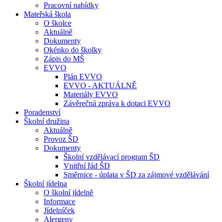
Pracovní nabídky
Mateřská škola
O školce
Aktuálně
Dokumenty
Okénko do školky
Zápis do MŠ
EVVO
Plán EVVO
EVVO - AKTUÁLNĚ
Materiály EVVO
Závěrečná zpráva k dotaci EVVO
Poradenství
Školní družina
Aktuálně
Provoz ŠD
Dokumenty
Školní vzdělávací program ŠD
Vnitřní řád ŠD
Směrnice - úplata v ŠD za zájmové vzdělávání
Školní jídelna
O školní jídelně
Informace
Jídelníček
Alergeny