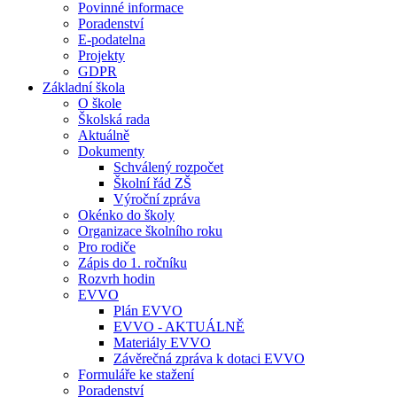
Povinné informace
Poradenství
E-podatelna
Projekty
GDPR
Základní škola
O škole
Školská rada
Aktuálně
Dokumenty
Schválený rozpočet
Školní řád ZŠ
Výroční zpráva
Okénko do školy
Organizace školního roku
Pro rodiče
Zápis do 1. ročníku
Rozvrh hodin
EVVO
Plán EVVO
EVVO - AKTUÁLNĚ
Materiály EVVO
Závěrečná zpráva k dotaci EVVO
Formuláře ke stažení
Poradenství