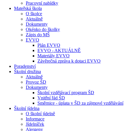
Pracovní nabídky
Mateřská škola
O školce
Aktuálně
Dokumenty
Okénko do školky
Zápis do MŠ
EVVO
Plán EVVO
EVVO - AKTUÁLNĚ
Materiály EVVO
Závěrečná zpráva k dotaci EVVO
Poradenství
Školní družina
Aktuálně
Provoz ŠD
Dokumenty
Školní vzdělávací program ŠD
Vnitřní řád ŠD
Směrnice - úplata v ŠD za zájmové vzdělávání
Školní jídelna
O školní jídelně
Informace
Jídelníček
Alergeny