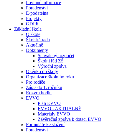
Povinné informace
Poradenství
E-podatelna
Projekty
GDPR
Základní škola
O škole
Školská rada
Aktuálně
Dokumenty
Schválený rozpočet
Školní řád ZŠ
Výroční zpráva
Okénko do školy
Organizace školního roku
Pro rodiče
Zápis do 1. ročníku
Rozvrh hodin
EVVO
Plán EVVO
EVVO - AKTUÁLNĚ
Materiály EVVO
Závěrečná zpráva k dotaci EVVO
Formuláře ke stažení
Poradenství