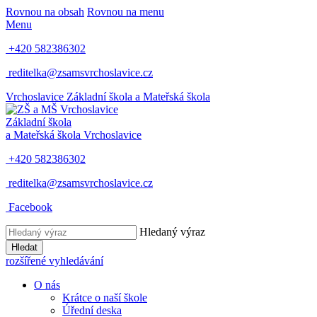
Rovnou na obsah
Rovnou na menu
Menu
+420 582386302
reditelka@zsamsvrchoslavice.cz
Vrchoslavice
Základní škola a Mateřská škola
Základní škola
a Mateřská škola
Vrchoslavice
+420 582386302
reditelka@zsamsvrchoslavice.cz
Facebook
Hledaný výraz
Hledat
rozšířené vyhledávání
O nás
Krátce o naší škole
Úřední deska