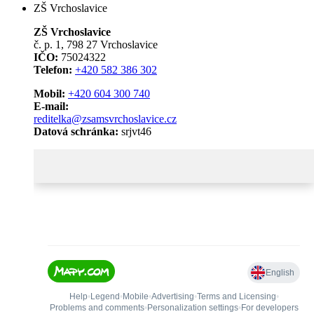
ZŠ Vrchoslavice
ZŠ Vrchoslavice
č. p. 1, 798 27 Vrchoslavice
IČO:
75024322
Telefon:
+420 582 386 302
Mobil:
+420 604 300 740
E-mail:
reditelka@zsamsvrchoslavice.cz
Datová schránka:
srjvt46