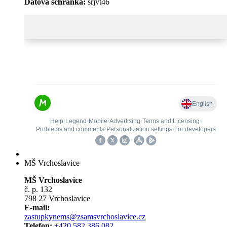
Datová schránka:
srjvt46
MŠ Vrchoslavice
MŠ Vrchoslavice
č. p. 132
798 27 Vrchoslavice
E-mail:
zastupkynems@zsamsvrchoslavice.cz
Telefon:
+420 582 386 082