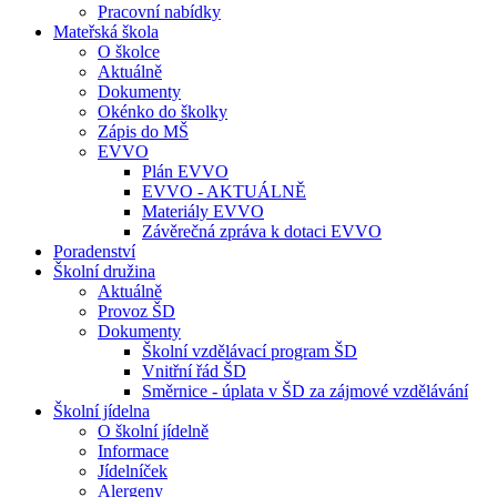
Pracovní nabídky
Mateřská škola
O školce
Aktuálně
Dokumenty
Okénko do školky
Zápis do MŠ
EVVO
Plán EVVO
EVVO - AKTUÁLNĚ
Materiály EVVO
Závěrečná zpráva k dotaci EVVO
Poradenství
Školní družina
Aktuálně
Provoz ŠD
Dokumenty
Školní vzdělávací program ŠD
Vnitřní řád ŠD
Směrnice - úplata v ŠD za zájmové vzdělávání
Školní jídelna
O školní jídelně
Informace
Jídelníček
Alergeny