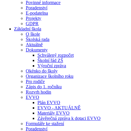
Povinné informace
Poradenství
E-podatelna
Projekty
GDPR
Základní škola
O škole
Školská rada
Aktuálně
Dokumenty
Schválený rozpočet
Školní řád ZŠ
Výroční zpráva
Okénko do školy
Organizace školního roku
Pro rodiče
Zápis do 1. ročníku
Rozvrh hodin
EVVO
Plán EVVO
EVVO - AKTUÁLNĚ
Materiály EVVO
Závěrečná zpráva k dotaci EVVO
Formuláře ke stažení
Poradenství