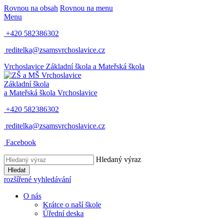
Rovnou na obsah
Rovnou na menu
Menu
+420 582386302
reditelka@zsamsvrchoslavice.cz
Vrchoslavice
Základní škola a Mateřská škola
Základní škola
a Mateřská škola
Vrchoslavice
+420 582386302
reditelka@zsamsvrchoslavice.cz
Facebook
Hledaný výraz
Hledat
rozšířené vyhledávání
O nás
Krátce o naší škole
Úřední deska