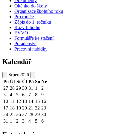
Dokumenty
Okénko do školy
Organizace školního roku
Pro rodiče
Zápis do 1. ročníku
Rozvrh hodin
EVVO
Formuláře ke stažení
Poradenství
Pracovní nabídky
Kalendář
Srpen
2026
Po
Út
St
Čt
Pá
So
Ne
27
28
29
30
31
1
2
3
4
5
6
7
8
9
10
11
12
13
14
15
16
17
18
19
20
21
22
23
24
25
26
27
28
29
30
31
1
2
3
4
5
6